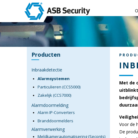
O
Producten
PRODU
INB
Inbraakdetectie
Alarmsystemen
Met de 
Particulieren (CCS5000)
uitblink
Zakelijk (CCS7000)
bedrijfs
duurzaa
Alarmdoormelding
Alarm IP-Converters
Veilighe
Branddoormelders
Voor de h
Alarmverwerking
De produ
Meldkamerautomatisering (Seconts)