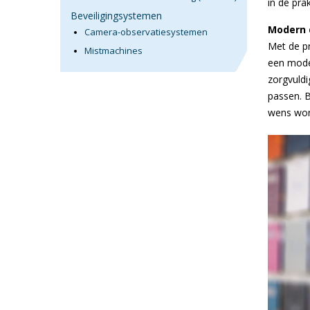
in de pra
Beveiligingsystemen
Modern 
Camera-observatiesystemen
Met de pr
Mistmachines
een moder
zorgvuldi
passen. 
wens wor