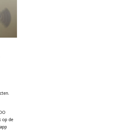
o
cten.
SDO
k op de
 app