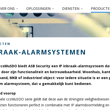
VER ONS
OPLOSSINGEN
DIENSTEN
PRODUCTE
CTEN
RAAK-ALARMSYSTEMEN
ccsMuSDO biedt ASB Security een IP inbraak-alarmsysteem da
t door zijn functionaliteit en betrouwbaarheid. Woonhuis, kant
pand, MKB of industrieel object: voor iedere situatie is er een
m alarmsysteem, dat u gemakkelijk kunt bedienen.
id voorop
ele ccsMuSDO serie geldt dat deze aan de strengste veiligheidseisen
cten functioneren perfect in combinatie met IP alarmdoormelding e