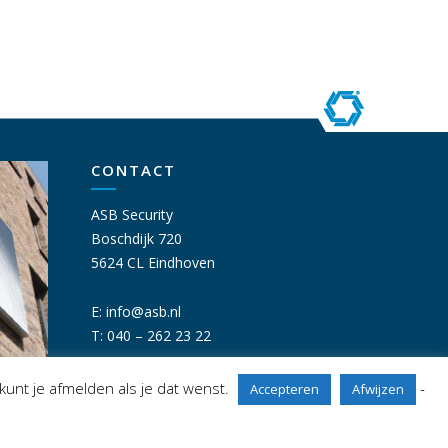
CONTACT
ASB Security
Boschdijk 720
5624 CL Eindhoven
E:
info@asb.nl
T: 040 – 262 23 22
kunt je afmelden als je dat wenst.
-
Accepteren
Afwijzen