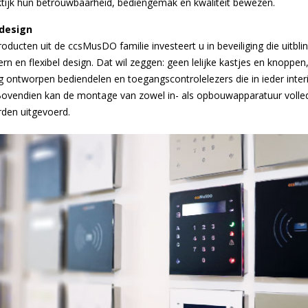
ktijk hun betrouwbaarheid, bediengemak en kwaliteit bewezen.
design
oducten uit de ccsMusDO familie investeert u in beveiliging die uitbli
n en flexibel design. Dat wil zeggen: geen lelijke kastjes en knoppen
g ontworpen bediendelen en toegangscontrolelezers die in ieder inter
Bovendien kan de montage van zowel in- als opbouwapparatuur volled
den uitgevoerd.