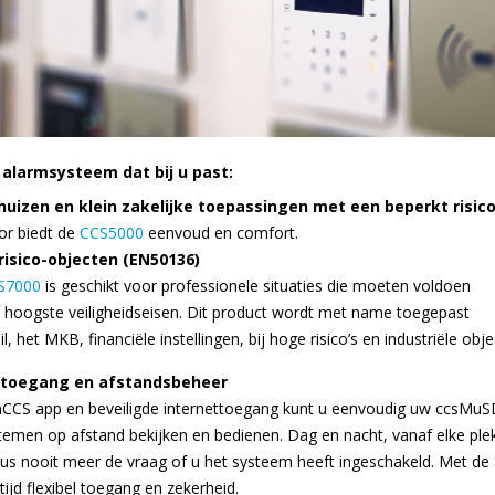
 alarmsysteem dat bij u past:
uizen en klein zakelijke toepassingen met een beperkt risic
or biedt de
CCS5000
eenvoud en comfort.
risico-objecten (EN50136)
S7000
is geschikt voor professionele situaties die moeten voldoen
 hoogste veiligheidseisen. Dit product wordt met name toegepast
il, het MKB, financiële instellingen, bij hoge risico’s en industriële obje
 toegang en afstandsbeheer
CCS app en beveiligde internettoegang kunt u eenvoudig uw ccsMu
emen op afstand bekijken en bedienen. Dag en nacht, vanaf elke ple
us nooit meer de vraag of u het systeem heeft ingeschakeld. Met de
ltijd flexibel toegang en zekerheid.