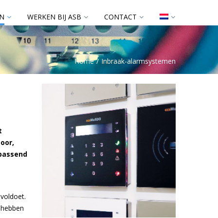
N
WERKEN BIJ ASB
CONTACT
Home
Inbraak-alarmsystemen
t
oor,
 passend
 voldoet.
n hebben