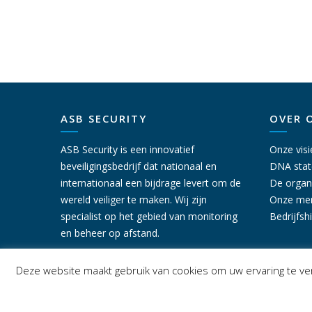
ASB SECURITY
OVER 
ASB Security is een innovatief
Onze visi
beveiligingsbedrijf dat nationaal en
DNA sta
internationaal een bijdrage levert om de
De organ
wereld veiliger te maken. Wij zijn
Onze me
specialist op het gebied van monitoring
Bedrijfsh
en beheer op afstand.
Deze website maakt gebruik van cookies om uw ervaring te ver
Copyright ASB Security