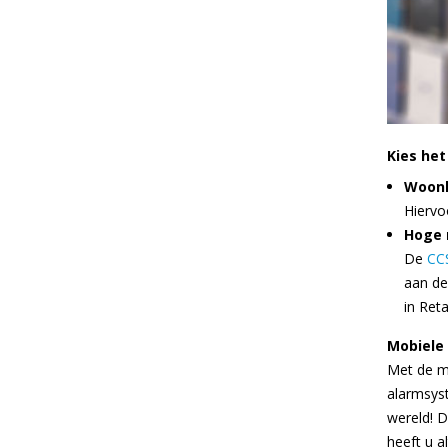
Kies het
Woonh
Hiervo
Hoge 
De
CC
aan de
in Reta
Mobiele
Met de m
alarmsyst
wereld! D
heeft u a