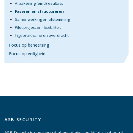
Afbakening (eind)resultaat
Faseren en structureren
Samenwerking en afstemming
Pilot project en flexibiliteit
Ingebruikname en overdracht
Focus op beheersing
Focus op veiligheid
ASB SECURITY
ASB Security is een innovatief beveiligingsbedrijf dat nationaal