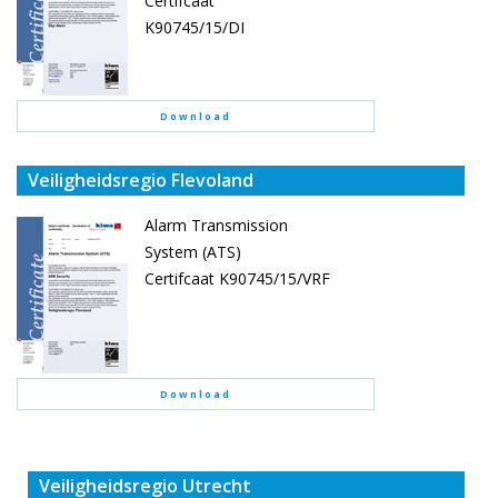
Certifcaat
K90745/15/DI
Download
Veiligheidsregio Flevoland
Alarm Transmission
System (ATS)
Certifcaat K90745/15/VRF
Download
Veiligheidsregio Utrecht