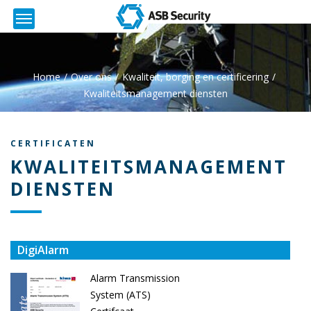
Home
Over ons
Kwaliteit, borging en certificering
Kwaliteitsmanagement diensten
CERTIFICATEN
KWALITEITSMANAGEMENT
DIENSTEN
DigiAlarm
Alarm Transmission
System (ATS)