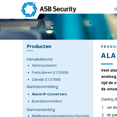
O
Producten
PRODU
ALA
Inbraakdetectie
Alarmsystemen
Veel al
Particulieren (CCS5000)
analoog.
Zakelijk (CCS7000)
tijd
de s
Alarmdoormelding
de omzet
Alarm IP-Converters
Dankzij d
Branddoormelders
uw al
Alarmverwerking
de pa
Meldkamerautomatisering (Seconts)