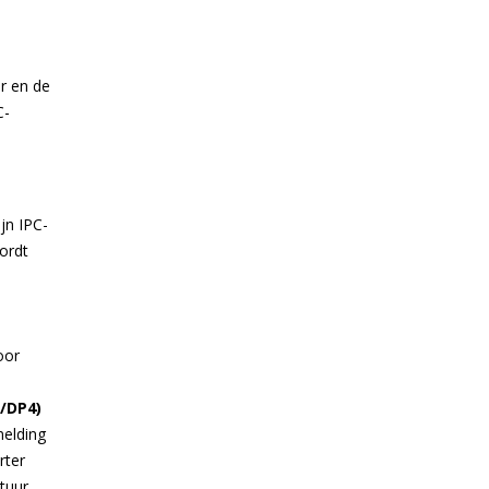
ur en de
C-
jn IPC-
ordt
oor
/DP4)
melding
rter
tuur