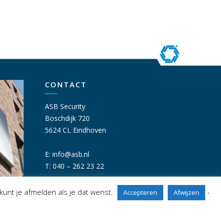
CONTACT
ASB Security
Boschdijk 720
5624 CL Eindhoven
E:
info@asb.nl
T: 040 – 262 23 22
kunt je afmelden als je dat wenst.
-
Accepteren
Afwijzen