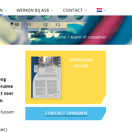
N
WERKEN BIJ ASB
CONTACT
Home
Alarm IP-converter
DOWNLOAD
FOLDER
nog
eruime
t voor
n.
 tussen:
CONTACT OPNEMEN
RAC)