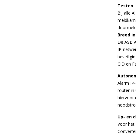
Testen
Bij alle 
meldkamer
doormeld
Breed i
De ASB A
IP-netwe
beveiligi
CID en F
Autonom
Alarm IP
router in
hiervoor
noodstro
Up- en 
Voor het
Converter