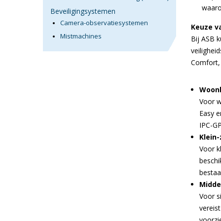
waaro
Beveiligingsystemen
Camera-observatiesystemen
Keuze va
Mistmachines
Bij ASB k
veilighei
Comfort,
Woonh
Voor w
Easy e
IPC-GP
Klein
Voor k
beschi
bestaa
Midde
Voor s
vereis
voorzi