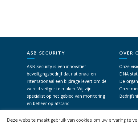
ASB SECURITY
OVER 
ASB Security is een innovatief
Onze visi
beveiligingsbedrijf dat nationaal en
DNA sta
internationaal een bijdrage levert om de
De organ
wereld veiliger te maken. Wij zijn
Onze me
specialist op het gebied van monitoring
Bedrijfsh
en beheer op afstand.
Deze website maakt gebruik van cookies om uw ervaring te ver
Copyright ASB Security