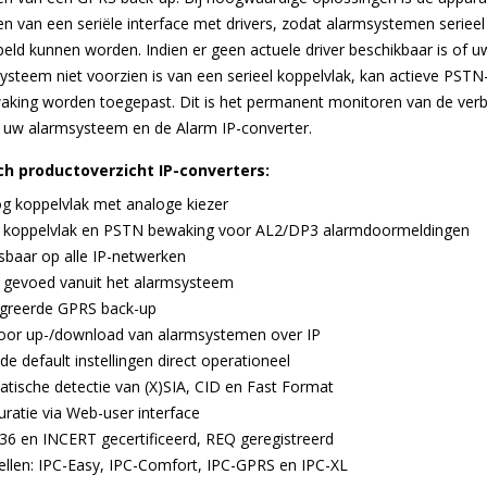
en van een seriële interface met drivers, zodat alarmsystemen serieel
eld kunnen worden. Indien er geen actuele driver beschikbaar is of u
ysteem niet voorzien is van een serieel koppelvlak, kan actieve PSTN
waking worden toegepast. Dit is het permanent monitoren van de verb
 uw alarmsysteem en de Alarm IP-converter.
h productoverzicht IP-converters:
g koppelvlak met analoge kiezer
l koppelvlak en PSTN bewaking voor AL2/DP3 alarmdoormeldingen
baar op alle IP-netwerken
 gevoed vanuit het alarmsysteem
greerde GPRS back-up
or up-/download van alarmsystemen over IP
de default instellingen direct operationeel
tische detectie van (X)SIA, CID en Fast Format
uratie via Web-user interface
6 en INCERT gecertificeerd, REQ geregistreerd
llen: IPC-Easy, IPC-Comfort, IPC-GPRS en IPC-XL