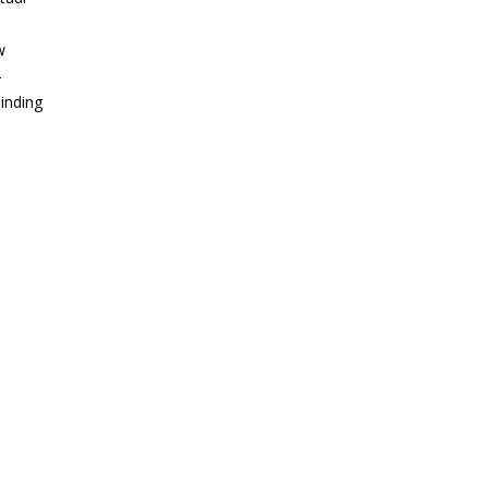
w
-
inding