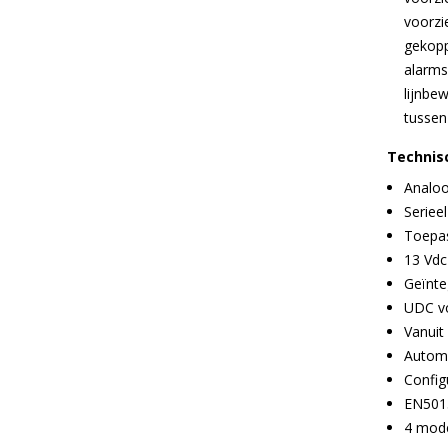
voorzi
gekopp
alarms
lijnbe
tussen
Technisc
Analoo
Seriee
Toepas
13 Vdc
Geïnte
UDC vo
Vanuit 
Automa
Config
EN5013
4 mode