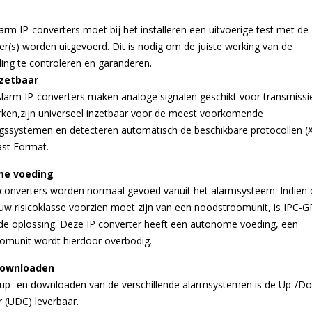
Alarm IP-converters moet bij het installeren een uitvoerige test met de
(s) worden uitgevoerd. Dit is nodig om de juiste werking van de
ing te controleren en garanderen.
nzetbaar
larm IP-converters maken analoge signalen geschikt voor transmissi
rken,zijn universeel inzetbaar voor de meest voorkomende
ngssystemen en detecteren automatisch de beschikbare protocollen (X
ast Format.
e voeding
-converters worden normaal gevoed vanuit het alarmsysteem. Indien 
 uw risicoklasse voorzien moet zijn van een noodstroomunit, is IPC-
 de oplossing. Deze IP converter heeft een autonome voeding, een
omunit wordt hierdoor overbodig.
downloaden
 up- en downloaden van de verschillende alarmsystemen is de Up-/D
 (UDC) leverbaar.