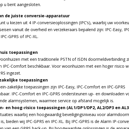
p u bent aangesloten.
n de juiste conversie-apparatuur
unt u kiezen uit 4 IP-conversieoplossingen (IPC’s), waarbij uw voorke
dseisen vanuit de overheid en verzekeraars bepalend zijn: IPC-Easy, IP
 IPC-GPRS of IPC-XL.
uis toepassingen
oonhuizen met een traditionele PSTN of ISDN doormeldverbinding zi
n IPC-Comfort beschikbaar. Voor woonhuizen met een hoger risico w
RS ingezet.
-zakelijke toepassingen
lein-zakelijke toepassingen zijn IPC-Easy, IPC-Comfort en IPC-GPRS
kbaar. IPC-Comfort en IPC-GPRS ondersteunen up- en downloaden v
nde alarmsystemen, waarmee service op afstand mogelijk is.
n- en hoog-risico toepassingen (AL1/DP1/DP2, AL2/DP3 en AL3
ituaties waarbij een hoogwaardig beveiligingsniveau voor alarmdoor
t is, bieden wij IPC-GPRS en IPC-XL. Bij IPC-GPRS is de Alarm IP-conve
en van een GPRS back-up. Bij hoogwaardige oplossingen is de appara