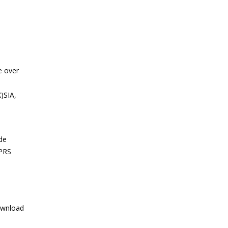
e over
)SIA,
de
GPRS
ownload