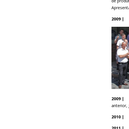
de produt
Apresent
2009 |
2009 |
anterior,
2010 |
2011