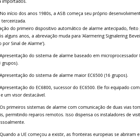
a importados.
No início dos anos 1980s, a ASB começa seu próprio desenvolvimen
terceirizada.
ção do primeiro dispositivo automático de alarme antecipado, feito
s alguns anos, a abreviação muda para ‘Alarmering Signalering Beveil
o por Sinal de Alarme’).
Apresentação do sistema de alarme baseado em microprocessador
 grupos).
Apresentação do sistema de alarme maior EC6500 (16 grupos).
Apresentação do EC6800, sucessor do EC6500. Ele foi equipado com
e um visor destacável.
Os primeiros sistemas de alarme com comunicação de duas vias to
is, permitindo reparos remotos. Isso dispensa os instaladores de visi
essoalmente.
Quando a UE começou a existir, as fronteiras europeias se abriram e