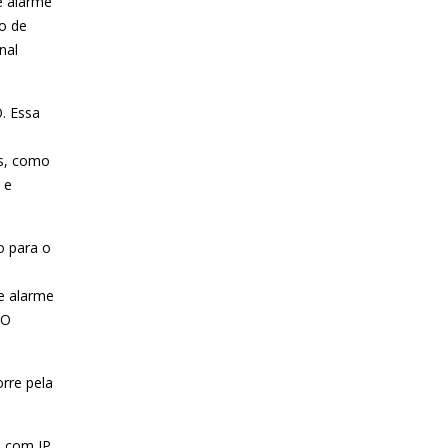
e alarme
o de
nal
. Essa
os, como
 e
o para o
e alarme
DO
rre pela
 com IP.