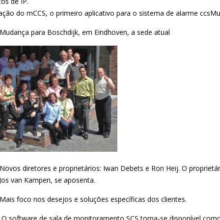
os de IP.
ação do mCCS, o primeiro aplicativo para o sistema de alarme ccsM
Mudança para Boschdijk, em Eindhoven, a sede atual
Novos diretores e proprietários: Iwan Debets e Ron Heij. O proprietár
 Jos van Kampen, se aposenta.
Mais foco nos desejos e soluções específicas dos clientes.
|
O software de sala de monitoramento SCS torna-se disponível com