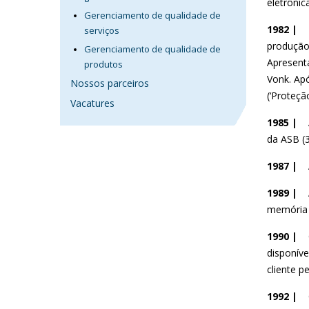
eletrônic
Gerenciamento de qualidade de
1982 |
serviços
produção 
Gerenciamento de qualidade de
Apresenta
produtos
Vonk. Apó
Nossos parceiros
(‘Proteçã
Vacatures
1985 |
da ASB (3
1987 |
1989 |
memória 
1990 |
disponíve
cliente p
1992 |