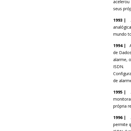
acelerou
seus próp
1993 |
analógica
mundo t
1994 |
de Dados
alarme, 
ISDN.
Configur
de alarm
1995 |
monitora
própria r
1996 |
permite 