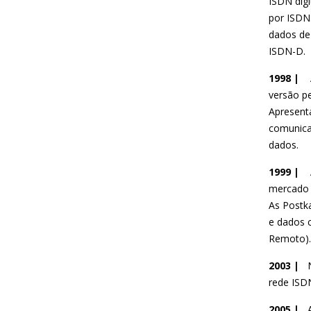
ISDN dig
por ISDN
dados de
ISDN-D.
1998 |
Ap
versão pe
Apresent
comunicaç
dados.
1999 |
mercado 
As Postk
e dados 
Remoto).
2003 |
rede ISD
2005 |