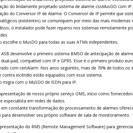
ação do lindamente projetado sistema de alarme cssMusDO com IP.
ação do Conversor IP de Alarme. O Conversor de IP permite que sis
nalógicos (existentes) se comuniquem por meio das mais modernas 
 disso, o instalador pode fazer reparos nos sistemas remotamente p
des.
 escolhe o MusDO para todas as suas ATMs independentes.
 ASB desenvolve o primeiro sistema BMSO de antecipação de alarm
 dual-pad, compatível com IP e GPRS. Esse é o primeiro produto eur
strado com certAlarm. Nos anos seguintes, mais de 70% de todos os 
e contra incêndio estão equipados com esse sistema.
 migra com o MuSDO de ISDN para IP.
Apresentação de nosso próprio serviço OMS, início como fornecedor
e especialista em redes de dados.
em constante transformação do processamento de alarmes oferec
o para desenvolver seu próprio software de sala de monitoramento.
presentação do RMS (Remote Management Software) para gerenci