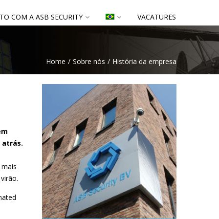
TO COM A ASB SECURITY
VACATURES
Home
Sobre nós
História da empresa
 em
 atrás.
o mais
virão.
mated