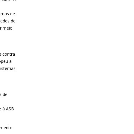
temas de
redes de
or meio
e contra
opeu a
sistemas
a de
e à ASB
amento