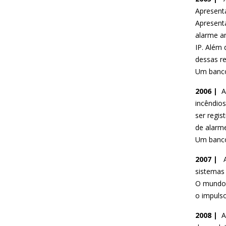
Apresent
Apresent
alarme a
IP. Além
dessas re
Um banco
2006 |
A
incêndios
ser regi
de alarm
Um banco
2007 |
sistemas 
O mundo 
o impuls
2008 |
A