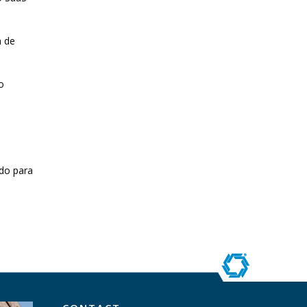
a de
o
do para