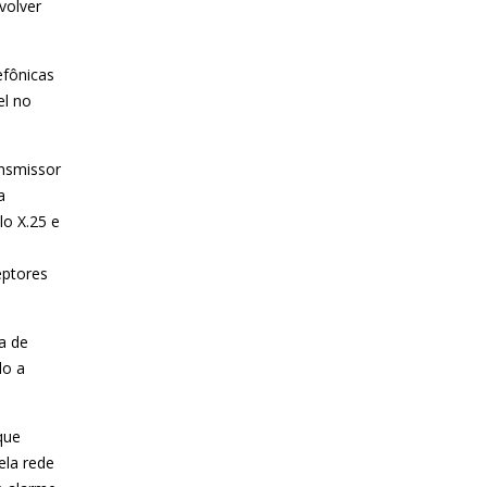
volver
efônicas
el no
ansmissor
a
o X.25 e
eptores
a de
do a
que
ela rede