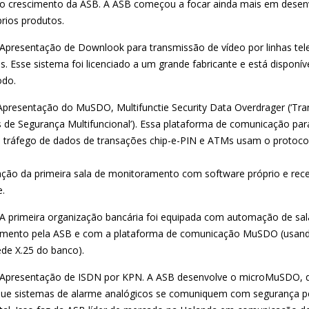
 o crescimento da ASB. A ASB começou a focar ainda mais em desen
rios produtos.
Apresentação de Downlook para transmissão de vídeo por linhas tel
s. Esse sistema foi licenciado a um grande fabricante e está disponív
odo.
Apresentação do MuSDO, Multifunctie Security Data Overdrager (‘Tr
 de Segurança Multifuncional’). Essa plataforma de comunicação par
o tráfego de dados de transações chip-e-PIN e ATMs usam o protocol
ação da primeira sala de monitoramento com software próprio e rec
e.
A primeira organização bancária foi equipada com automação de sal
mento pela ASB e com a plataforma de comunicação MuSDO (usan
ede X.25 do banco).
Apresentação de ISDN por KPN. A ASB desenvolve o microMuSDO, 
que sistemas de alarme analógicos se comuniquem com segurança p