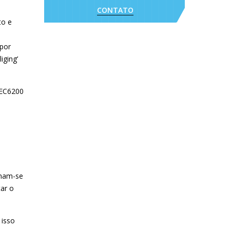
CONTATO
to e
 por
iging’
 EC6200
rnam-se
tar o
 isso