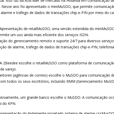
ital. Isso faz da ASB líder de mercado na Holanda em comunicação d
. Nesse ano foi apresentado o miniMuSDO, que permite comunicaçã
 alarme e tráfego de dados de transações chip-e-PIN por meio do ca
resentação de retailMuSDO, uma versão estendida do miniMuSDO
rmite um uso ainda mais eficiente dos serviços ISDN.
ação do gerenciamento remoto e suporte 24/7 para diversos serviç
ão de alarme, tráfego de dados de transações chip-e-PIN, telefonia
A 2Beedee escolhe o retailMuSDO como plataforma de comunicaçã
de varejo.
antoren (agências de correio) escolhe o MuSDO para comunicação d
com todos os seus escritórios, incluindo RMM (Gerenciamento MuS
Novamente, um grande banco escolhe o MuSDO. A comunicação oco
N do KPN.
Apresentação do lindamente projetado sistema de alarme cssMusDO